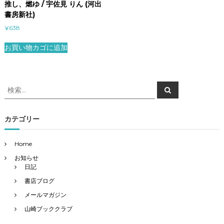
推し、燃ゆ / 宇佐見 りん (河出
書房新社)
¥
638
お買い物カゴに追加
検
検
索
索
対
象
カテゴリー
:
Home
お知らせ
日記
書店ブログ
メールマガジン
山崎ブッククラブ