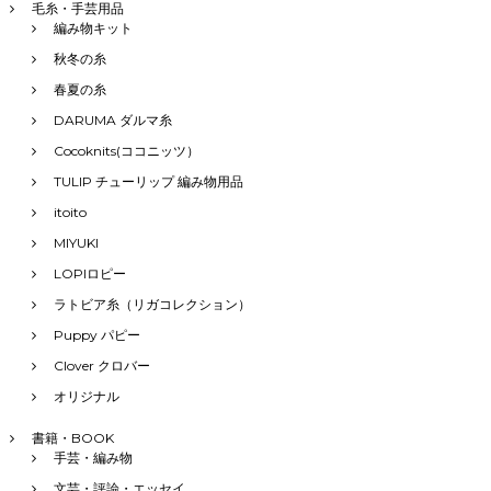
毛糸・手芸用品
編み物キット
秋冬の糸
春夏の糸
DARUMA ダルマ糸
Cocoknits(ココニッツ）
TULIP チューリップ 編み物用品
itoito
MIYUKI
LOPIロピー
ラトビア糸（リガコレクション）
Puppy パピー
Clover クロバー
オリジナル
書籍・BOOK
手芸・編み物
文芸・評論・エッセイ