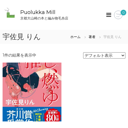
コ
ン
Puolukka Mill
0
テ
京都大山崎の本と編み物毛糸店
ン
ツ
へ
宇佐見 りん
ホーム
著者
宇佐見 りん
ス
キ
ッ
1件の結果を表示中
プ