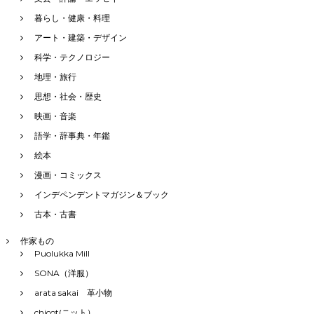
暮らし・健康・料理
アート・建築・デザイン
科学・テクノロジー
地理・旅行
思想・社会・歴史
映画・音楽
語学・辞事典・年鑑
絵本
漫画・コミックス
インデペンデントマガジン＆ブック
古本・古書
作家もの
Puolukka Mill
SONA（洋服）
arata sakai 革小物
chicot(ニット）