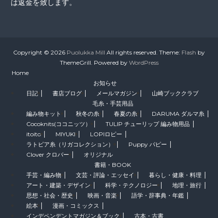
は返金を致します。
Copyright © 2026
Puolukka Mill
All rights reserved. Theme:
Flash
by
ThemeGrill. Powered by
WordPress
Home
お知らせ
日記
書店ブログ
メールマガジン
山崎ブッククラブ
毛糸・手芸用品
編み物キット
秋冬の糸
春夏の糸
DARUMA ダルマ糸
Cocoknits(ココニッツ）
TULIP チューリップ 編み物用品
itoito
MIYUKI
LOPIロピー
ラトビア糸（リガコレクション）
Puppy パピー
Clover クロバー
オリジナル
書籍・BOOK
手芸・編み物
文芸・評論・エッセイ
暮らし・健康・料理
アート・建築・デザイン
科学・テクノロジー
地理・旅行
思想・社会・歴史
映画・音楽
語学・辞事典・年鑑
絵本
漫画・コミックス
インデペンデントマガジン＆ブック
古本・古書