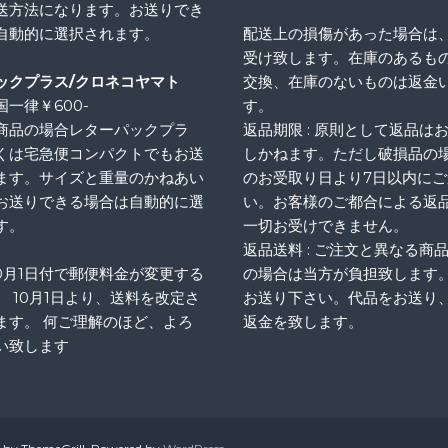
送方法になります。お送りでき
自動的に選択されます。
配送上の損傷があった場合は
受け致します。在庫のあるも
ックプラス/クロネコヤマト
交換、在庫のないものは返金
一律￥600-
す。
商品の場合レターパックプラ
返品期限 : 原則として返品は
くは宅急便コンパクトでもお送
しかねます。ただし破損品の
ます。サイズと重量のかねあい
のお受取り日より7日以内に
お送りできる場合は自動的に選
い。お客様のご都合による返
す。
一切お受けできません。
返品送料 : ご注文と異なる商
10月1日付で郵便料金が変更する
の場合は当方が負担致します
、 10月1日より、送料を改定さ
お送り下さい。代品をお送り
ます。 何ご理解のほど、よろ
返金を致します。
い致します