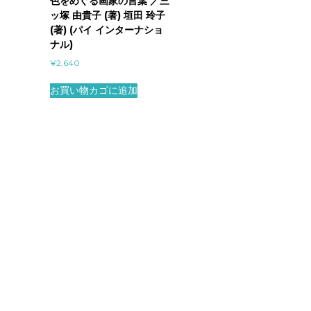
色をめぐる画家の言葉 ／三
ッ塚 由貴子 (著) 垣田 玲子
(著) (パイ インターナショ
ナル)
¥
2,640
お買い物カゴに追加