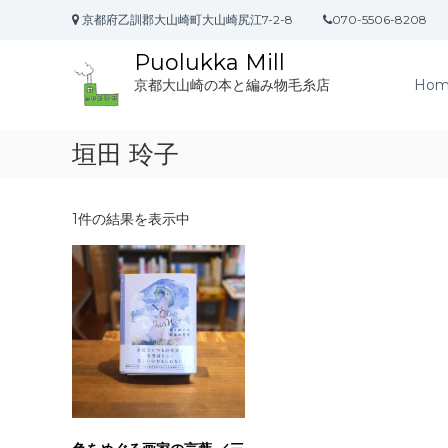
コ
京都府乙訓郡大山崎町大山崎尻江7-2-8
070-5506-8208
ン
テ
Puolukka Mill
ン
Hom
京都大山崎の本と編み物毛糸店
ツ
へ
ス
垣田 玲子
キ
ッ
プ
1件の結果を表示中