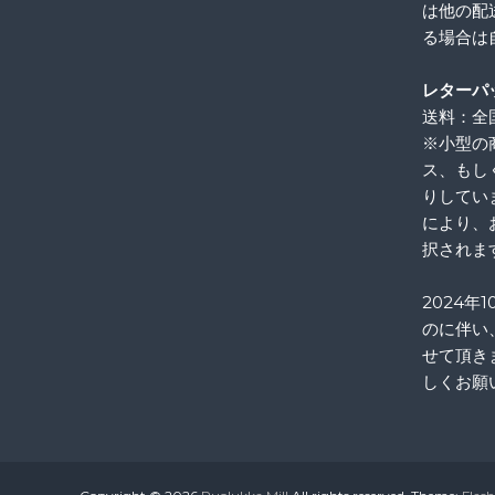
は他の配
る場合は
レターパ
送料：全国
※小型の
ス、もし
りしてい
により、
択されま
2024年
のに伴い
せて頂き
しくお願