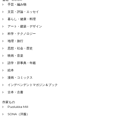
手芸・編み物
文芸・評論・エッセイ
暮らし・健康・料理
アート・建築・デザイン
科学・テクノロジー
地理・旅行
思想・社会・歴史
映画・音楽
語学・辞事典・年鑑
絵本
漫画・コミックス
インデペンデントマガジン＆ブック
古本・古書
作家もの
Puolukka Mill
SONA（洋服）