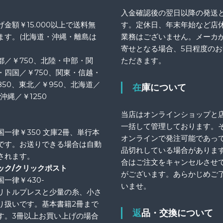
入金確認後の翌日以降の発送
金額￥15.000以上で送料無
す。定休日、年末年始など店
ます。(北海道・沖縄・離島は
業務はございません。メーカ
寄せとなる場合、5日程度の
都／￥750、北陸・中部・関
ただきます。
・四国／￥750、関東・信越・
850、東北／￥950、北海道／
在庫について
、沖縄／￥1250
当店はオンラインショップと
一括して管理しております。
国一律￥350 文庫2冊、単行本
オンラインで発注可能であっ
です。お送りできる場合は自動
品切れしている場合がありま
されます。
合はご注文をキャンセルさせ
ック/クリックポスト
がございます。あらかじめご
一律￥430-
いませ。
リトルプレスと少量の糸、小さ
り扱いです。基本書籍2冊まで
返品・交換について
す。3冊以上お買い上げの場合