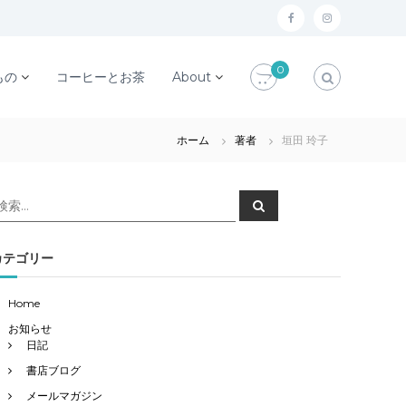
f
i
a
n
0
c
s
もの
コーヒーとお茶
About
e
t
b
a
ホーム
著者
垣田 玲子
o
g
o
r
検
検
k
a
索
索
対
m
象
カテゴリー
Home
お知らせ
日記
書店ブログ
メールマガジン