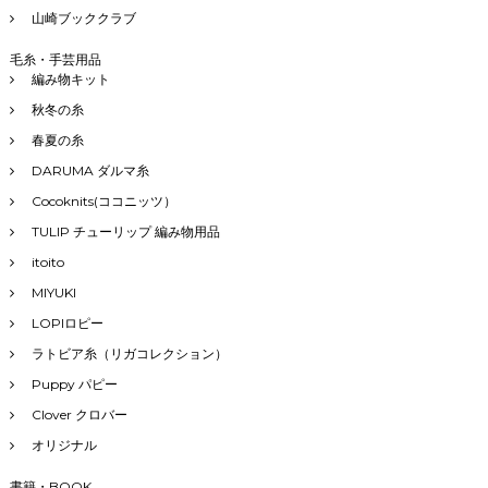
山崎ブッククラブ
毛糸・手芸用品
編み物キット
秋冬の糸
春夏の糸
DARUMA ダルマ糸
Cocoknits(ココニッツ）
TULIP チューリップ 編み物用品
itoito
MIYUKI
LOPIロピー
ラトビア糸（リガコレクション）
Puppy パピー
Clover クロバー
オリジナル
書籍・BOOK