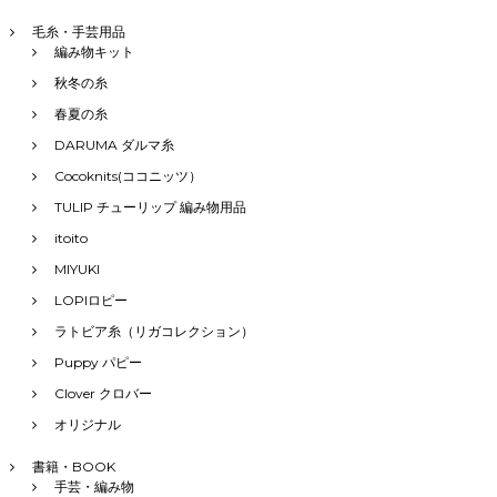
毛糸・手芸用品
編み物キット
秋冬の糸
春夏の糸
DARUMA ダルマ糸
Cocoknits(ココニッツ）
TULIP チューリップ 編み物用品
itoito
MIYUKI
LOPIロピー
ラトビア糸（リガコレクション）
Puppy パピー
Clover クロバー
オリジナル
書籍・BOOK
手芸・編み物