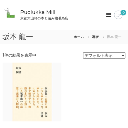
コ
ン
Puolukka Mill
0
テ
京都大山崎の本と編み物毛糸店
ン
ツ
へ
坂本 龍一
ホーム
著者
坂本 龍一
ス
キ
ッ
1件の結果を表示中
プ