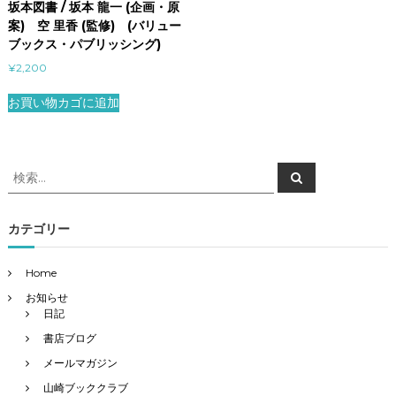
坂本図書 / 坂本 龍一 (企画・原
案) 空 里香 (監修) (バリュー
ブックス・パブリッシング)
¥
2,200
お買い物カゴに追加
検
検
索
索
対
象
カテゴリー
:
Home
お知らせ
日記
書店ブログ
メールマガジン
山崎ブッククラブ