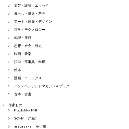
文芸・評論・エッセイ
暮らし・健康・料理
アート・建築・デザイン
科学・テクノロジー
地理・旅行
思想・社会・歴史
映画・音楽
語学・辞事典・年鑑
絵本
漫画・コミックス
インデペンデントマガジン＆ブック
古本・古書
作家もの
Puolukka Mill
SONA（洋服）
arata sakai 革小物