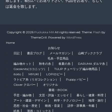
致します。着払いでお送り下さい。代品をお送り、もしく
は返金を致します。
Copyright © 2026
Puolukka Mill
All rights reserved. Theme:
Flash
by
ThemeGrill. Powered by
WordPress
Home
お知らせ
日記
書店ブログ
メールマガジン
山崎ブッククラブ
毛糸・手芸用品
編み物キット
秋冬の糸
春夏の糸
DARUMA ダルマ糸
Cocoknits(ココニッツ）
TULIP チューリップ 編み物用品
itoito
MIYUKI
LOPIロピー
ラトビア糸（リガコレクション）
Puppy パピー
Clover クロバー
オリジナル
書籍・BOOK
手芸・編み物
文芸・評論・エッセイ
暮らし・健康・料理
アート・建築・デザイン
科学・テクノロジー
地理・旅行
思想・社会・歴史
映画・音楽
語学・辞事典・年鑑
絵本
漫画・コミックス