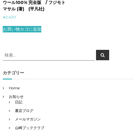
ウール100% 完全版 / フジモト
マサル (著) (平凡社)
¥
2,420
お買い物カゴに追加
検
検
索
索
対
象
カテゴリー
:
Home
お知らせ
日記
書店ブログ
メールマガジン
山崎ブッククラブ