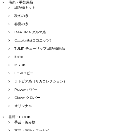
毛糸・手芸用品
編み物キット
秋冬の糸
春夏の糸
DARUMA ダルマ糸
Cocoknits(ココニッツ）
TULIP チューリップ 編み物用品
itoito
MIYUKI
LOPIロピー
ラトビア糸（リガコレクション）
Puppy パピー
Clover クロバー
オリジナル
書籍・BOOK
手芸・編み物
文芸・評論・エッセイ