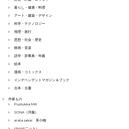
暮らし・健康・料理
アート・建築・デザイン
科学・テクノロジー
地理・旅行
思想・社会・歴史
映画・音楽
語学・辞事典・年鑑
絵本
漫画・コミックス
インデペンデントマガジン＆ブック
古本・古書
作家もの
Puolukka Mill
SONA（洋服）
arata sakai 革小物
chicot(ニット）