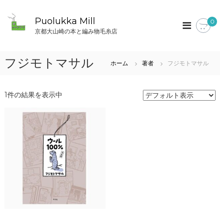
コ
ン
Puolukka Mill
0
テ
京都大山崎の本と編み物毛糸店
ン
ツ
へ
フジモトマサル
ホーム
著者
フジモトマサル
ス
キ
ッ
1件の結果を表示中
プ