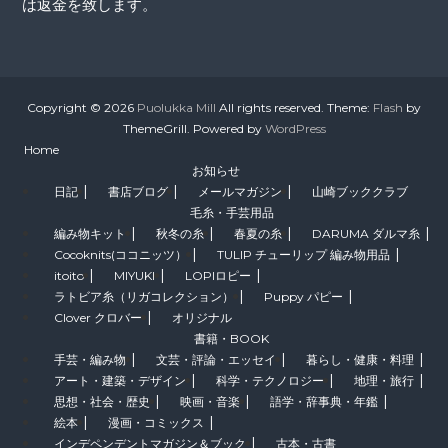
は返金を致します。
Copyright © 2026
Puolukka Mill
All rights reserved. Theme:
Flash
by
ThemeGrill. Powered by
WordPress
Home
お知らせ
日記
書店ブログ
メールマガジン
山崎ブッククラブ
毛糸・手芸用品
編み物キット
秋冬の糸
春夏の糸
DARUMA ダルマ糸
Cocoknits(ココニッツ）
TULIP チューリップ 編み物用品
itoito
MIYUKI
LOPIロピー
ラトビア糸（リガコレクション）
Puppy パピー
Clover クロバー
オリジナル
書籍・BOOK
手芸・編み物
文芸・評論・エッセイ
暮らし・健康・料理
アート・建築・デザイン
科学・テクノロジー
地理・旅行
思想・社会・歴史
映画・音楽
語学・辞事典・年鑑
絵本
漫画・コミックス
インデペンデントマガジン＆ブック
古本・古書