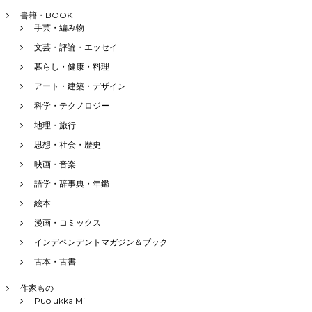
書籍・BOOK
手芸・編み物
文芸・評論・エッセイ
暮らし・健康・料理
アート・建築・デザイン
科学・テクノロジー
地理・旅行
思想・社会・歴史
映画・音楽
語学・辞事典・年鑑
絵本
漫画・コミックス
インデペンデントマガジン＆ブック
古本・古書
作家もの
Puolukka Mill