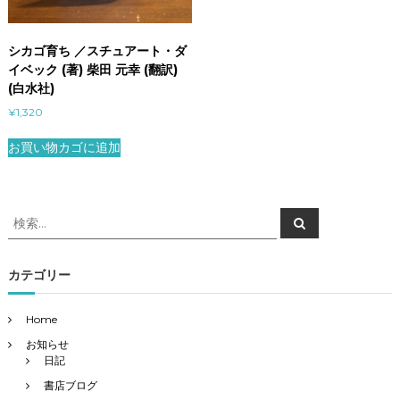
シカゴ育ち ／スチュアート・ダ
イベック (著) 柴田 元幸 (翻訳)
(白水社)
¥
1,320
お買い物カゴに追加
検
検
索
索
対
象
カテゴリー
:
Home
お知らせ
日記
書店ブログ