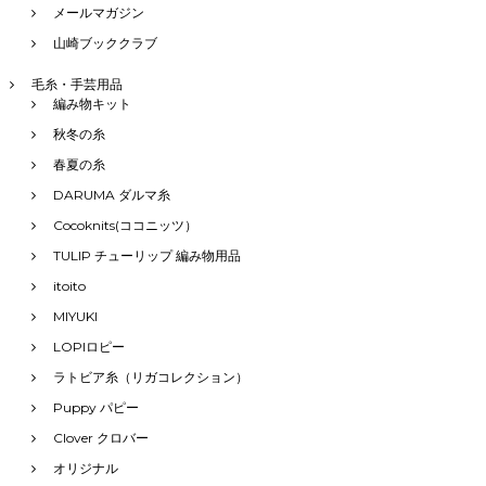
メールマガジン
山崎ブッククラブ
毛糸・手芸用品
編み物キット
秋冬の糸
春夏の糸
DARUMA ダルマ糸
Cocoknits(ココニッツ）
TULIP チューリップ 編み物用品
itoito
MIYUKI
LOPIロピー
ラトビア糸（リガコレクション）
Puppy パピー
Clover クロバー
オリジナル