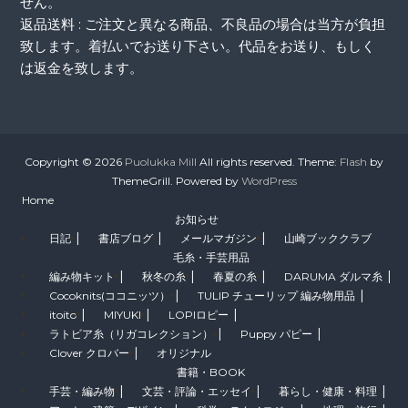
せん。
返品送料 : ご注文と異なる商品、不良品の場合は当方が負担
致します。着払いでお送り下さい。代品をお送り、もしく
は返金を致します。
Copyright © 2026
Puolukka Mill
All rights reserved. Theme:
Flash
by
ThemeGrill. Powered by
WordPress
Home
お知らせ
日記
書店ブログ
メールマガジン
山崎ブッククラブ
毛糸・手芸用品
編み物キット
秋冬の糸
春夏の糸
DARUMA ダルマ糸
Cocoknits(ココニッツ）
TULIP チューリップ 編み物用品
itoito
MIYUKI
LOPIロピー
ラトビア糸（リガコレクション）
Puppy パピー
Clover クロバー
オリジナル
書籍・BOOK
手芸・編み物
文芸・評論・エッセイ
暮らし・健康・料理