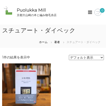
コ
ン
Puolukka Mill
0
テ
京都大山崎の本と編み物毛糸店
ン
ツ
へ
スチュアート・ダイベック
ス
キ
ッ
ホーム
著者
スチュアート・ダイベック
プ
1件の結果を表示中