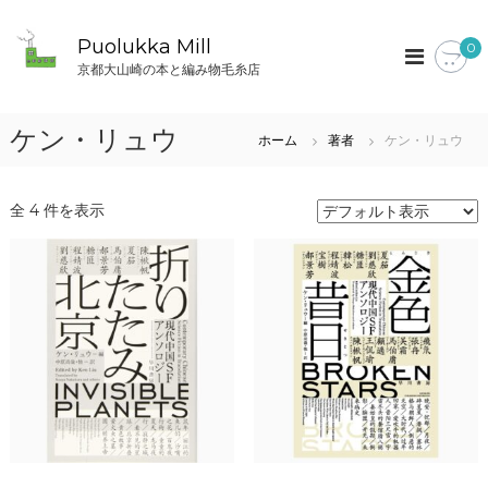
コ
ン
Puolukka Mill
0
テ
京都大山崎の本と編み物毛糸店
ン
ツ
へ
ケン・リュウ
ホーム
著者
ケン・リュウ
ス
キ
ッ
全 4 件を表示
プ