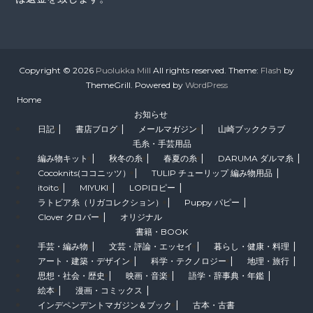
Copyright © 2026
Puolukka Mill
All rights reserved. Theme:
Flash
by
ThemeGrill. Powered by
WordPress
Home
お知らせ
日記
書店ブログ
メールマガジン
山崎ブッククラブ
毛糸・手芸用品
編み物キット
秋冬の糸
春夏の糸
DARUMA ダルマ糸
Cocoknits(ココニッツ）
TULIP チューリップ 編み物用品
itoito
MIYUKI
LOPIロピー
ラトビア糸（リガコレクション）
Puppy パピー
Clover クロバー
オリジナル
書籍・BOOK
手芸・編み物
文芸・評論・エッセイ
暮らし・健康・料理
アート・建築・デザイン
科学・テクノロジー
地理・旅行
思想・社会・歴史
映画・音楽
語学・辞事典・年鑑
絵本
漫画・コミックス
インデペンデントマガジン＆ブック
古本・古書