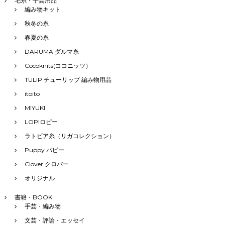
毛糸・手芸用品
編み物キット
秋冬の糸
春夏の糸
DARUMA ダルマ糸
Cocoknits(ココニッツ）
TULIP チューリップ 編み物用品
itoito
MIYUKI
LOPIロピー
ラトビア糸（リガコレクション）
Puppy パピー
Clover クロバー
オリジナル
書籍・BOOK
手芸・編み物
文芸・評論・エッセイ