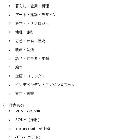
暮らし・健康・料理
アート・建築・デザイン
科学・テクノロジー
地理・旅行
思想・社会・歴史
映画・音楽
語学・辞事典・年鑑
絵本
漫画・コミックス
インデペンデントマガジン＆ブック
古本・古書
作家もの
Puolukka Mill
SONA（洋服）
arata sakai 革小物
chicot(ニット）