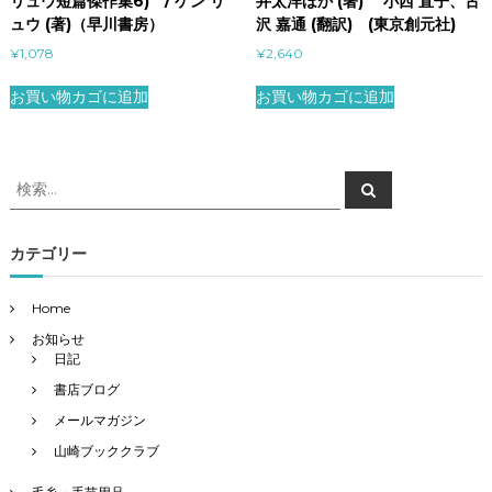
リュウ短篇傑作集6) / ケン リ
井太洋ほか (著) 小西 直子、古
ュウ (著)（早川書房）
沢 嘉通 (翻訳) (東京創元社)
¥
1,078
¥
2,640
お買い物カゴに追加
お買い物カゴに追加
検
検
索
索
対
象
カテゴリー
:
Home
お知らせ
日記
書店ブログ
メールマガジン
山崎ブッククラブ