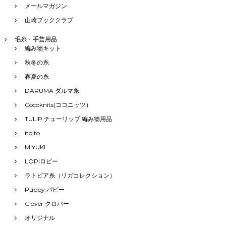
メールマガジン
山崎ブッククラブ
毛糸・手芸用品
編み物キット
秋冬の糸
春夏の糸
DARUMA ダルマ糸
Cocoknits(ココニッツ）
TULIP チューリップ 編み物用品
itoito
MIYUKI
LOPIロピー
ラトビア糸（リガコレクション）
Puppy パピー
Clover クロバー
オリジナル