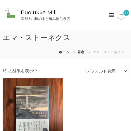
コ
ン
Puolukka Mill
0
テ
京都大山崎の本と編み物毛糸店
ン
ツ
へ
エマ・ストーネクス
ス
キ
ッ
ホーム
著者
エマ・ストーネクス
プ
1件の結果を表示中