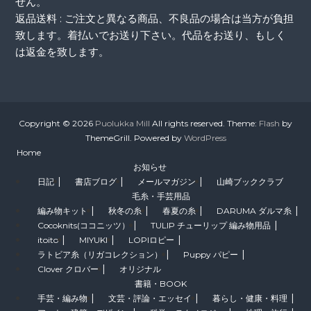
せん。
返品送料 : ご注文と異なる商品、不良品の場合は当方が負担
致します。着払いでお送り下さい。代品をお送り、もしく
は返金を致します。
Copyright © 2026
Puolukka Mill
All rights reserved. Theme:
Flash
by
ThemeGrill. Powered by
WordPress
Home
お知らせ
日記
書店ブログ
メールマガジン
山崎ブッククラブ
毛糸・手芸用品
編み物キット
秋冬の糸
春夏の糸
DARUMA ダルマ糸
Cocoknits(ココニッツ）
TULIP チューリップ 編み物用品
itoito
MIYUKI
LOPIロピー
ラトビア糸（リガコレクション）
Puppy パピー
Clover クロバー
オリジナル
書籍・BOOK
手芸・編み物
文芸・評論・エッセイ
暮らし・健康・料理