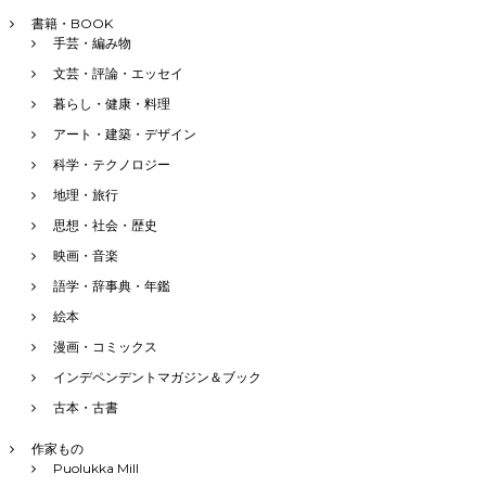
書籍・BOOK
手芸・編み物
文芸・評論・エッセイ
暮らし・健康・料理
アート・建築・デザイン
科学・テクノロジー
地理・旅行
思想・社会・歴史
映画・音楽
語学・辞事典・年鑑
絵本
漫画・コミックス
インデペンデントマガジン＆ブック
古本・古書
作家もの
Puolukka Mill