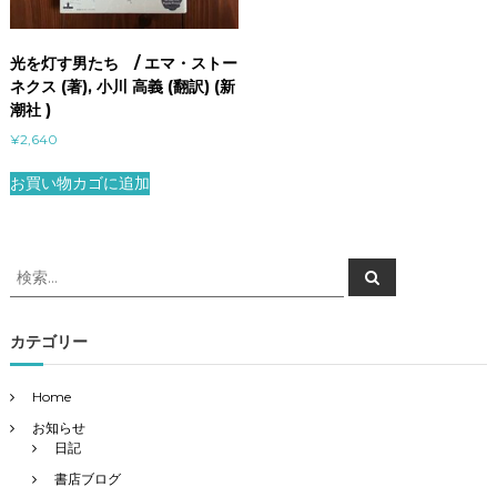
光を灯す男たち / エマ・ストー
ネクス (著), 小川 高義 (翻訳) (新
潮社 )
¥
2,640
お買い物カゴに追加
検
検
索
索
対
象
カテゴリー
:
Home
お知らせ
日記
書店ブログ