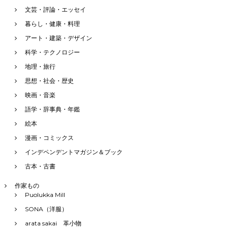
文芸・評論・エッセイ
暮らし・健康・料理
アート・建築・デザイン
科学・テクノロジー
地理・旅行
思想・社会・歴史
映画・音楽
語学・辞事典・年鑑
絵本
漫画・コミックス
インデペンデントマガジン＆ブック
古本・古書
作家もの
Puolukka Mill
SONA（洋服）
arata sakai 革小物