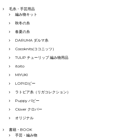
毛糸・手芸用品
編み物キット
秋冬の糸
春夏の糸
DARUMA ダルマ糸
Cocoknits(ココニッツ）
TULIP チューリップ 編み物用品
itoito
MIYUKI
LOPIロピー
ラトビア糸（リガコレクション）
Puppy パピー
Clover クロバー
オリジナル
書籍・BOOK
手芸・編み物