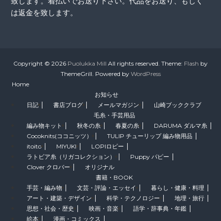
致します。着払いでお送り下さい。代品をお送り、もしく
は返金を致します。
Copyright © 2026
Puolukka Mill
All rights reserved. Theme:
Flash
by
ThemeGrill. Powered by
WordPress
Home
お知らせ
日記
書店ブログ
メールマガジン
山崎ブッククラブ
毛糸・手芸用品
編み物キット
秋冬の糸
春夏の糸
DARUMA ダルマ糸
Cocoknits(ココニッツ）
TULIP チューリップ 編み物用品
itoito
MIYUKI
LOPIロピー
ラトビア糸（リガコレクション）
Puppy パピー
Clover クロバー
オリジナル
書籍・BOOK
手芸・編み物
文芸・評論・エッセイ
暮らし・健康・料理
アート・建築・デザイン
科学・テクノロジー
地理・旅行
思想・社会・歴史
映画・音楽
語学・辞事典・年鑑
絵本
漫画・コミックス