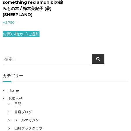
something red amuhibiの編
みもの本 / 梅本美紀子 (著)
(SHEEPLAND)
¥
2,750
お買い物カゴに追加
検
検
索
索
対
象
カテゴリー
:
Home
お知らせ
日記
書店ブログ
メールマガジン
山崎ブッククラブ