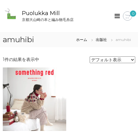
コ
ン
Puolukka Mill
0
テ
京都大山崎の本と編み物毛糸店
ン
ツ
へ
amuhibi
ホーム
出版社
amuhibi
ス
キ
ッ
1件の結果を表示中
プ