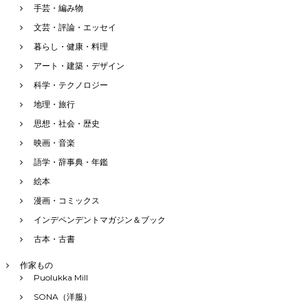
手芸・編み物
文芸・評論・エッセイ
暮らし・健康・料理
アート・建築・デザイン
科学・テクノロジー
地理・旅行
思想・社会・歴史
映画・音楽
語学・辞事典・年鑑
絵本
漫画・コミックス
インデペンデントマガジン＆ブック
古本・古書
作家もの
Puolukka Mill
SONA（洋服）