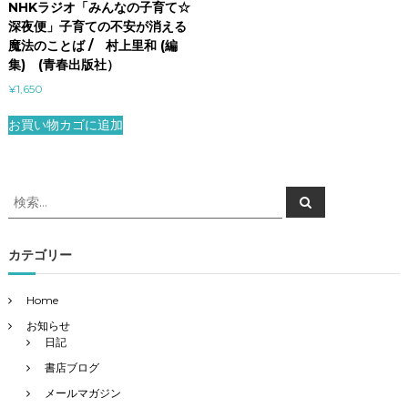
NHKラジオ「みんなの子育て☆
深夜便」子育ての不安が消える
魔法のことば / 村上里和 (編
集) (青春出版社）
¥
1,650
お買い物カゴに追加
検
検
索
索
対
象
カテゴリー
:
Home
お知らせ
日記
書店ブログ
メールマガジン