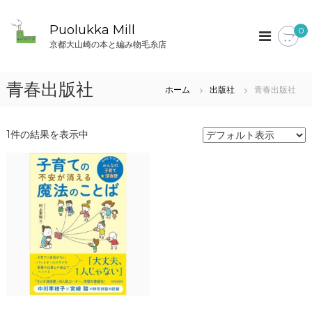
コ
ン
Puolukka Mill
0
テ
京都大山崎の本と編み物毛糸店
ン
ツ
へ
青春出版社
ホーム
出版社
青春出版社
ス
キ
ッ
1件の結果を表示中
プ