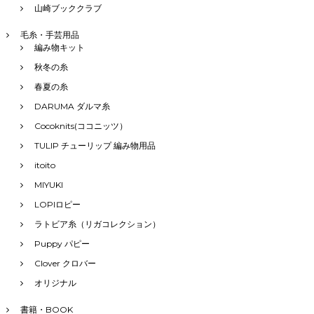
山崎ブッククラブ
毛糸・手芸用品
編み物キット
秋冬の糸
春夏の糸
DARUMA ダルマ糸
Cocoknits(ココニッツ）
TULIP チューリップ 編み物用品
itoito
MIYUKI
LOPIロピー
ラトビア糸（リガコレクション）
Puppy パピー
Clover クロバー
オリジナル
書籍・BOOK