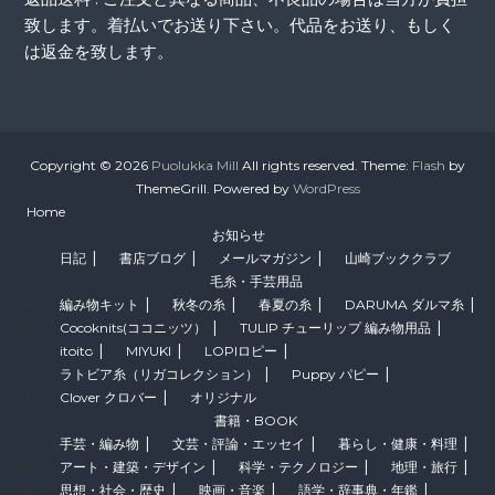
致します。着払いでお送り下さい。代品をお送り、もしく
は返金を致します。
Copyright © 2026
Puolukka Mill
All rights reserved. Theme:
Flash
by
ThemeGrill. Powered by
WordPress
Home
お知らせ
日記
書店ブログ
メールマガジン
山崎ブッククラブ
毛糸・手芸用品
編み物キット
秋冬の糸
春夏の糸
DARUMA ダルマ糸
Cocoknits(ココニッツ）
TULIP チューリップ 編み物用品
itoito
MIYUKI
LOPIロピー
ラトビア糸（リガコレクション）
Puppy パピー
Clover クロバー
オリジナル
書籍・BOOK
手芸・編み物
文芸・評論・エッセイ
暮らし・健康・料理
アート・建築・デザイン
科学・テクノロジー
地理・旅行
思想・社会・歴史
映画・音楽
語学・辞事典・年鑑